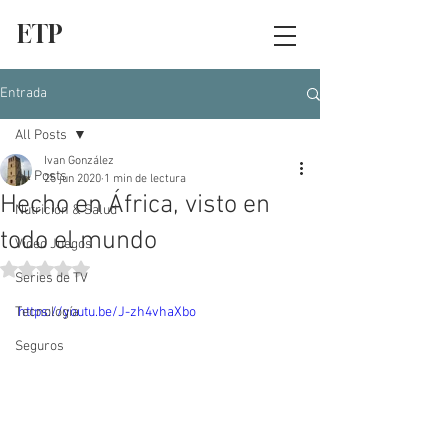
ETP
Entrada
All Posts
Ivan González
All Posts
25 jun 2020
1 min de lectura
Hecho en África, visto en
Nutrición & Salud
todo el mundo
Video Juegos
Obtuvo NaN de 5 estrellas.
Series de TV
Tecnología
https://youtu.be/J-zh4vhaXbo
Seguros