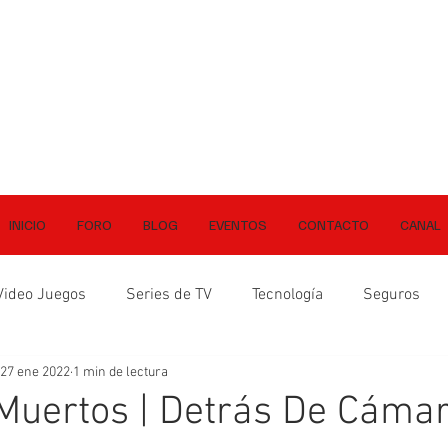
INICIO
FORO
BLOG
EVENTOS
CONTACTO
CANAL
Video Juegos
Series de TV
Tecnología
Seguros
27 ene 2022
1 min de lectura
Muertos | Detrás De Cáma
ellas.