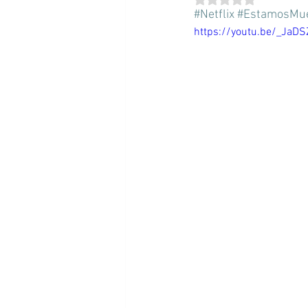
#Netflix
#EstamosMue
https://youtu.be/_JaDS