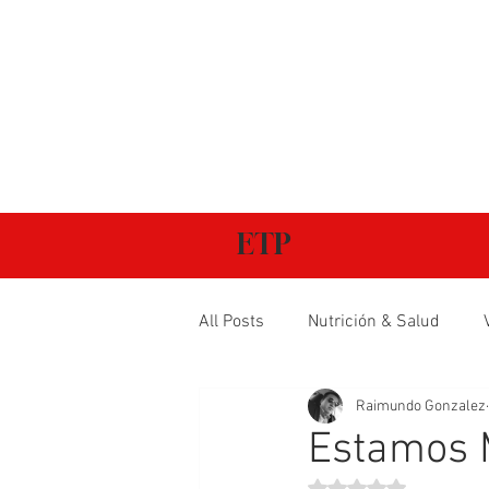
ETP
All Posts
Nutrición & Salud
Raimundo Gonzalez
Estamos 
Obtuvo NaN de 5 estr