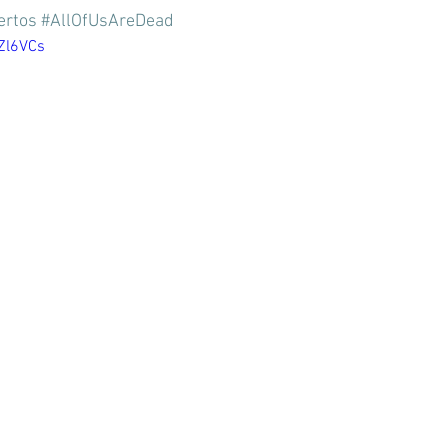
rtos
#AllOfUsAreDead
Zl6VCs