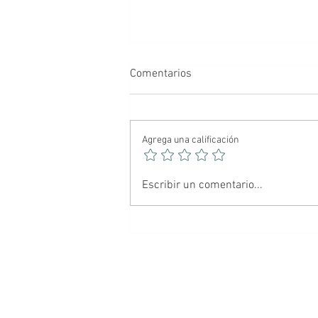
Comentarios
Agrega una calificación
Filtración de datos que podrían
Escribir un comentario...
ser una trampa