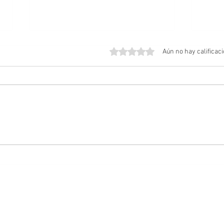
Obtuvo 0 de 5 estrellas.
Aún no hay calificac
Lentes inteligentes: cómo
ESET
mitigar los riesgos de
apps
seguridad y privacidad
histo
cual