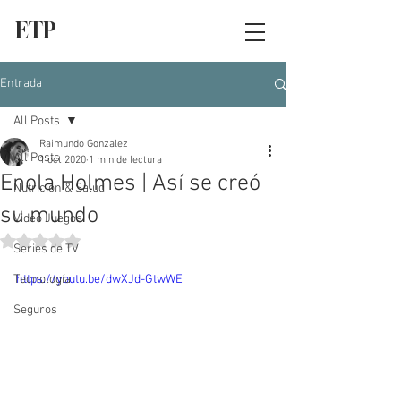
ETP
Entrada
All Posts
Raimundo Gonzalez
All Posts
1 oct 2020
1 min de lectura
Enola Holmes | Así se creó
Nutrición & Salud
su mundo
Video Juegos
Obtuvo NaN de 5 estrellas.
Series de TV
Tecnología
https://youtu.be/dwXJd-GtwWE
Seguros