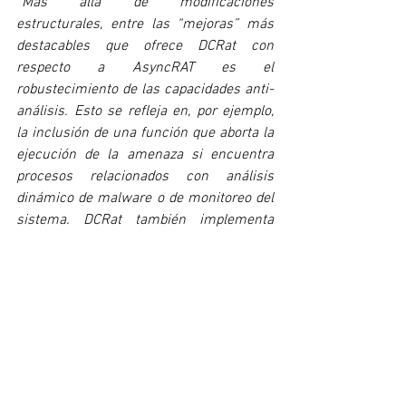
“Más allá de modificaciones 
estructurales, entre las “mejoras” más 
destacables que ofrece DCRat con 
respecto a AsyncRAT es el 
robustecimiento de las capacidades anti-
análisis. Esto se refleja en, por ejemplo, 
la inclusión de una función que aborta la 
ejecución de la amenaza si encuentra 
procesos relacionados con análisis 
dinámico de malware o de monitoreo del 
sistema. DCRat también implementa 
otras técnicas de evasión como la 
desactivación de componentes 
AMSI
 así 
como 
ETW patching
, que funcionan 
desactivando las funciones de seguridad 
que detectan y registran 
comportamientos maliciosos.”, 
complementa López de ESET.
Informatica
Malware
fraude