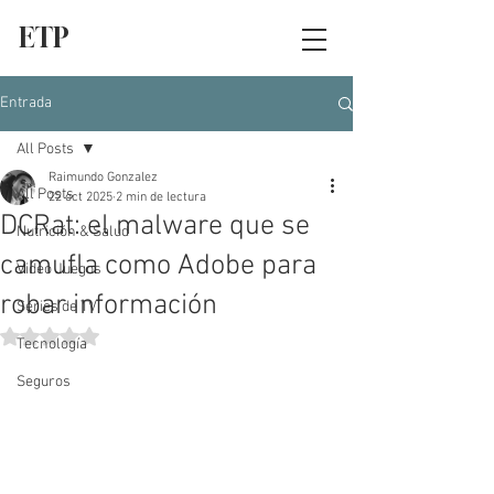
ETP
Entrada
All Posts
Raimundo Gonzalez
All Posts
22 oct 2025
2 min de lectura
DCRat: el malware que se
Nutrición & Salud
camufla como Adobe para
Video Juegos
robar información
Series de TV
Obtuvo NaN de 5 estrellas.
Tecnología
Seguros