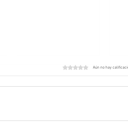
Obtuvo 0 de 5 estrellas.
Aún no hay calificac
Amos del Universo | Teaser
Posib
Tráiler
Cabal