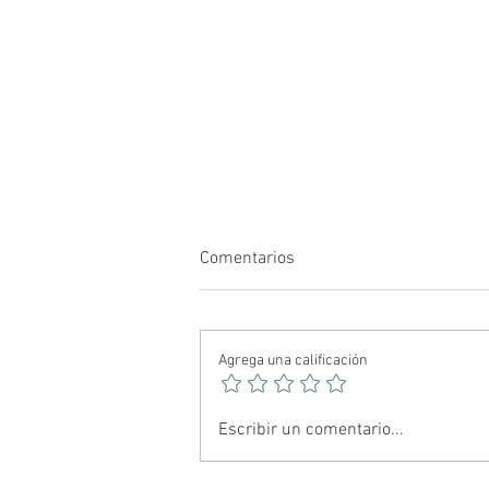
Comentarios
Agrega una calificación
🕷️ Spider-Noir: El Hombre
Escribir un comentario...
Araña más oscuro del
multiverso