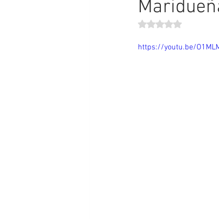
Maridueña
Obtuvo NaN de 5 estr
https://youtu.be/O1M