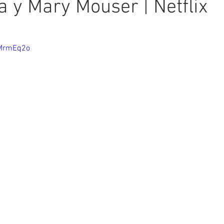
 y Mary Mouser | Netflix
ellas.
LMrmEq2o