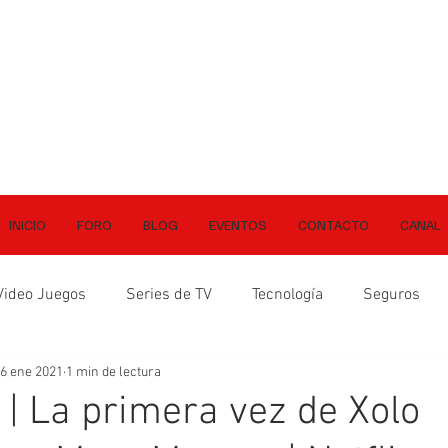
INICIO
FORO
BLOG
EVENTOS
CONTACTO
CANAL
Video Juegos
Series de TV
Tecnología
Seguros
6 ene 2021
1 min de lectura
 | La primera vez de Xolo