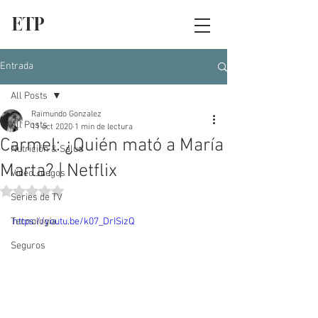
ETP
Entrada
All Posts
Raimundo Gonzalez
All Posts
11 oct 2020
1 min de lectura
Carmel: ¿Quién mató a María
Nutrición & Salud
Marta? | Netflix
Video Juegos
Obtuvo NaN de 5 estrellas.
Series de TV
Tecnología
https://youtu.be/k07_DrISizQ
Seguros