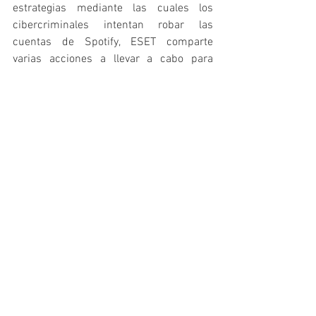
estrategias mediante las cuales los 
cibercriminales intentan robar las 
cuentas de Spotify, ESET comparte 
varias acciones a llevar a cabo para 
evitar el hackeo de cuentas:
Elegir una contraseña segura, 
extensa, y que contenga 
mayúsculas, caracteres especiales 
y números. Es importante que sea 
una clave única, que no se esté 
utilizando en otro servicio o 
plataforma. Se recomienda utilizar 
un gestor de contraseñas, que 
permita generar credenciales 
fuertes y únicas para cada cuenta 
sin necesidad de tener que 
recordarlas de memoria.