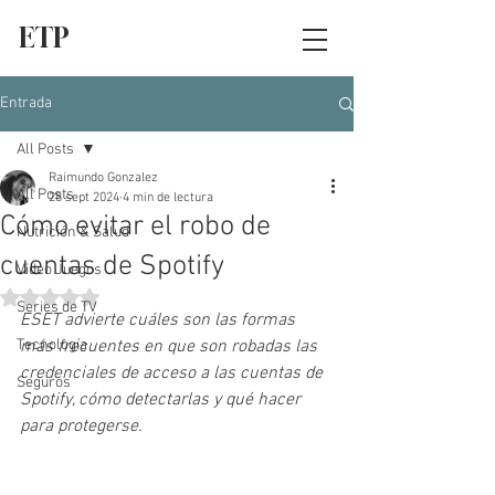
ETP
Entrada
All Posts
Raimundo Gonzalez
All Posts
28 sept 2024
4 min de lectura
Cómo evitar el robo de
Nutrición & Salud
cuentas de Spotify
Video Juegos
Obtuvo NaN de 5 estrellas.
Series de TV
ESET advierte cuáles son las formas 
Tecnología
más frecuentes en que son robadas las 
credenciales de acceso a las cuentas de 
Seguros
Spotify, cómo detectarlas y qué hacer 
para protegerse.