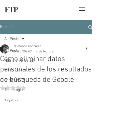
ETP
Entrada
All Posts
Raimundo Gonzalez
All Posts
27 dic 2024
2 min de lectura
Cómo eliminar datos
Nutrición & Salud
personales de los resultados
Video Juegos
de búsqueda de Google
Series de TV
Obtuvo NaN de 5 estrellas.
Tecnología
Seguros