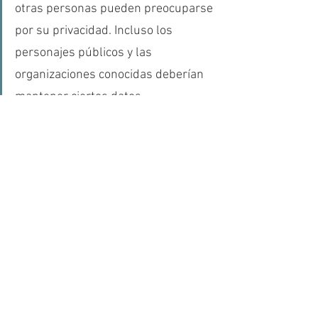
otras personas pueden preocuparse 
por su privacidad. Incluso los 
personajes públicos y las 
organizaciones conocidas deberían 
mantener ciertos datos 
confidenciales para evitar posibles 
riesgos de privacidad y seguridad. Al 
final, todo se reduce a saber qué 
información personal está visible y 
permanecer alerta para que los 
actores maliciosos no te encuentren 
desprevenido.”, concluye el 
investigador de ESET.
Seguridad
Informatica