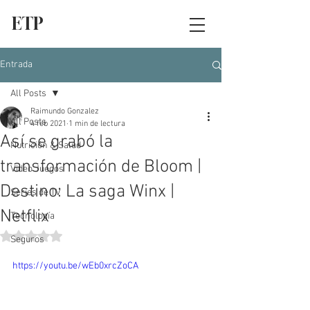
ETP
Entrada
All Posts
Raimundo Gonzalez
All Posts
4 feb 2021
1 min de lectura
Así se grabó la
Nutrición & Salud
transformación de Bloom |
Video Juegos
Destino: La saga Winx |
Series de TV
Netflix
Tecnología
Obtuvo NaN de 5 estrellas.
Seguros
https://youtu.be/wEb0xrcZoCA