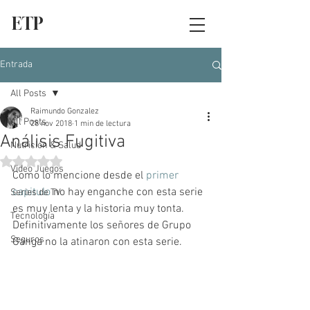
ETP
Entrada
All Posts
Raimundo Gonzalez
All Posts
28 nov 2018
1 min de lectura
Análisis Fugitiva
Nutrición & Salud
Obtuvo NaN de 5 estrellas.
Video Juegos
Como lo mencione desde el 
primer 
capitulo 
no hay enganche con esta serie 
Series de TV
es muy lenta y la historia muy tonta.  
Tecnología
Definitivamente los señores de Grupo 
Seguros
Ganga no la atinaron con esta serie.