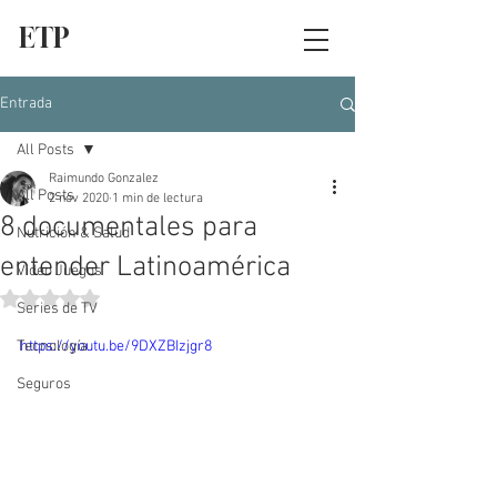
ETP
Entrada
All Posts
Raimundo Gonzalez
All Posts
2 nov 2020
1 min de lectura
8 documentales para
Nutrición & Salud
entender Latinoamérica
Video Juegos
Obtuvo NaN de 5 estrellas.
Series de TV
Tecnología
https://youtu.be/9DXZBIzjgr8
Seguros