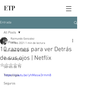
ETP
Entrada
All Posts
Raimundo Gonzalez
All Posts
19 feb 2021
1 min de lectura
10 razones para ver Detrás
Nutrición & Salud
de sus ojos | Netflix
Video Juegos
Obtuvo NaN de 5 estrellas.
Series de TV
Tecnología
https://youtu.be/yhMesw3rmm8
Seguros